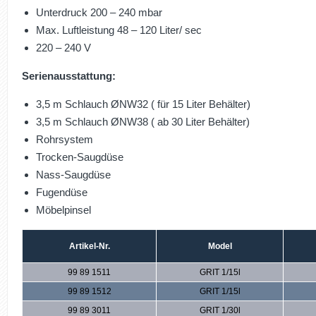
Unterdruck 200 – 240 mbar
Max. Luftleistung 48 – 120 Liter/ sec
220 – 240 V
Serienausstattung:
3,5 m Schlauch ØNW32 ( für 15 Liter Behälter)
3,5 m Schlauch ØNW38 ( ab 30 Liter Behälter)
Rohrsystem
Trocken-Saugdüse
Nass-Saugdüse
Fugendüse
Möbelpinsel
Artikel-Nr.
Model
99 89 1511
GRIT 1/15l
99 89 1512
GRIT 1/15l
99 89 3011
GRIT 1/30l