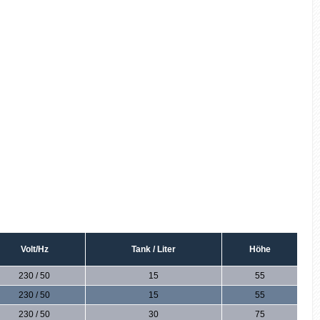
Volt/Hz
Tank / Liter
Höhe
230 / 50
15
55
230 / 50
15
55
230 / 50
30
75