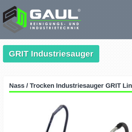
Zum
Inhalt
springen
GRIT Industriesauger
Nass / Trocken Industriesauger GRIT Li