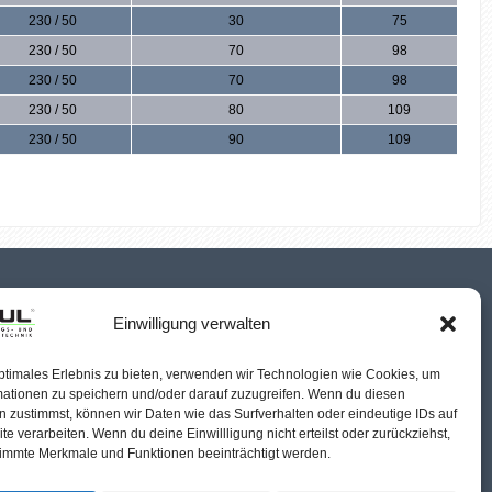
230 / 50
30
75
230 / 50
70
98
230 / 50
70
98
230 / 50
80
109
230 / 50
90
109
Einwilligung verwalten
ptimales Erlebnis zu bieten, verwenden wir Technologien wie Cookies, um
mationen zu speichern und/oder darauf zuzugreifen. Wenn du diesen
 zustimmst, können wir Daten wie das Surfverhalten oder eindeutige IDs auf
te verarbeiten. Wenn du deine Einwillligung nicht erteilst oder zurückziehst,
immte Merkmale und Funktionen beeinträchtigt werden.