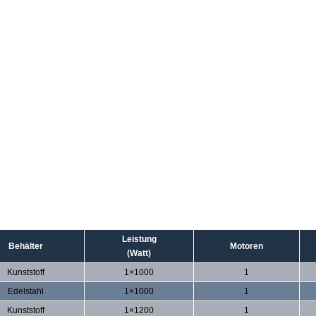
Leistung
Behälter
Motoren
(Watt)
Kunststoff
1×1000
1
Edelstahl
1×1000
1
Kunststoff
1×1200
1