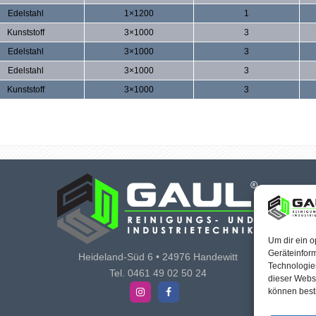
Edelstahl
1×1200
1
Kunststoff
3×1000
3
Edelstahl
3×1000
3
Edelstahl
3×1000
3
Kunststoff
3×1000
3
Um dir ein o
Geräteinfor
Heideland‑Süd 6 • 24976 Handewitt
Technologien
Tel. 0461 49 02 50 24
dieser Websi
können best