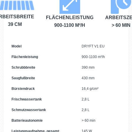
RBEITSBREITE
FLÄCHENLEISTUNG
ARBEITSZE
39 CM
900-1100 M²/H
> 60 MIN
Model
DRYFT V1 EU
Flächenleistung
900-1100 m²/h
Schrubbbreite
390 mm
Saugfußbreite
430 mm
Bürstendruck
16,4 g/cm²
Frischwassertank
2,8 L
Schmutzwassertank
2,8 L
Batterieautonomie
> 60 min
Leistungsaufnahme, gesamt
145 W