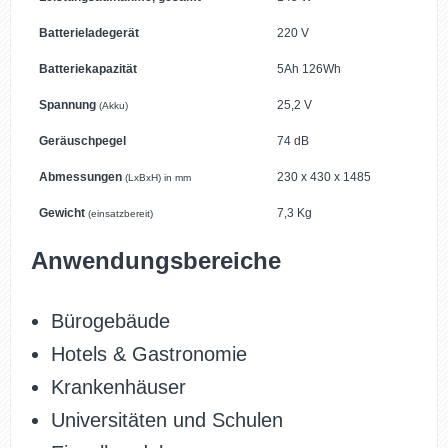
Batterieladegerät
220 V
Batteriekapazität
5Ah 126Wh
Spannung
25,2 V
(Akku)
Geräuschpegel
74 dB
Abmessungen
230 x 430 x 1485
(LxBxH) in mm
Gewicht
7,3 Kg
(einsatzbereit)
Anwendungsbereiche
Bürogebäude
Hotels & Gastronomie
Krankenhäuser
Universitäten und Schulen